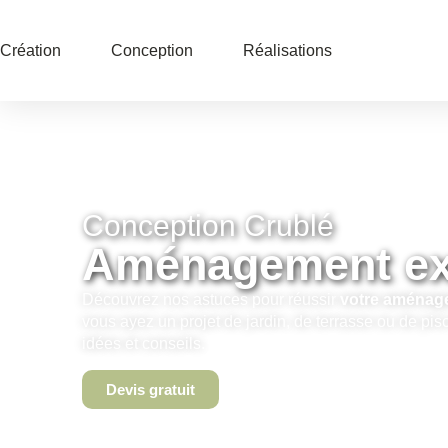
Création
Conception
Réalisations
Conception Crublé
Aménagement ex
Découvrez nos astuces pour réussir
votre aménage
vous ayez un projet de jardin, de terrasse ou de pisc
idées et conseils.
Devis gratuit