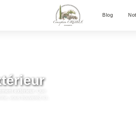
Blog
Not
térieur
ment extérieur.
Que
ine, vous trouverez ici,