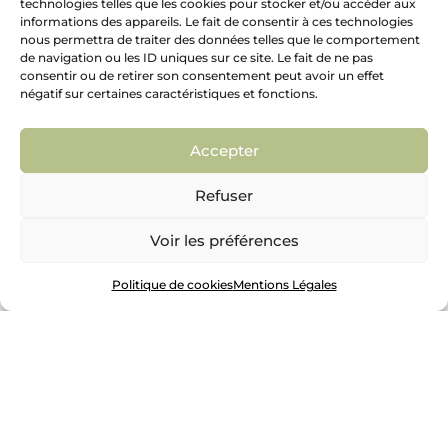
Des plans détaillés des différents
technologies telles que les cookies pour stocker et/ou accéder aux
aménagements
informations des appareils. Le fait de consentir à ces technologies
nous permettra de traiter des données telles que le comportement
En plus des projections 3D, votre dossier inclut
de navigation ou les ID uniques sur ce site. Le fait de ne pas
des plans détaillés des matériaux, des plantes et
consentir ou de retirer son consentement peut avoir un effet
de l’éclairage prévus par notre architecte
négatif sur certaines caractéristiques et fonctions.
paysagiste.
Ces plans vous aident à prendre des décisions
Accepter
éclairées et à garantir une réalisation précise de
votre projet de jardinage.
Refuser
Voir les préférences
Politique de cookies
Mentions Légales
Recevoir un exemple
de dossier de
conception
Dévouvrir